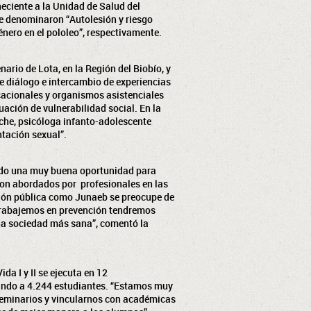
eciente a la Unidad de Salud del
e denominaron “Autolesión y riesgo
énero en el pololeo”, respectivamente.
nario de Lota, en la Región del Biobío, y
e diálogo e intercambio de experiencias
cacionales y organismos asistenciales
ación de vulnerabilidad social. En la
che, psicóloga infanto-adolescente
ntación sexual”.
 sido una muy buena oportunidad para
son abordados por profesionales en las
ción pública como Junaeb se preocupe de
 trabajemos en prevención tendremos
na sociedad más sana”, comentó la
da I y II se ejecuta en 12
ando a 4.244 estudiantes. “Estamos muy
 seminarios y vincularnos con académicas