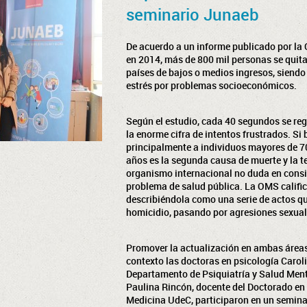
seminario Junaeb
De acuerdo a un informe publicado por la
en 2014, más de 800 mil personas se quitan
países de bajos o medios ingresos, siendo 
estrés por problemas socioeconómicos.
Según el estudio, cada 40 segundos se regi
la enorme cifra de intentos frustrados. Si
principalmente a individuos mayores de 70
años es la segunda causa de muerte y la ten
organismo internacional no duda en consi
problema de salud pública. La OMS calific
describiéndola como una serie de actos que
homicidio, pasando por agresiones sexuale
Promover la actualización en ambas áreas 
contexto las doctoras en psicología Caroli
Departamento de Psiquiatría y Salud Ment
Paulina Rincón, docente del Doctorado en
Medicina UdeC, participaron en un seminar