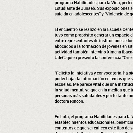
programa Habilidades para la Vida, perten
Estudiante de Junaeb. Sus exposiciones s
suicida en adolescentes” y “Violencia de g
El encuentro se realizó en la Escuela Cente
tuvo como propósito generar un espacio d
entre representantes de instituciones edu
abocados a la formación de jóvenes en situ
actividad también intervino Ximena Ibaca
UdeC, quien presentó la conferencia “Orie
“Felicito la iniciativa y convocatoria, ha
poder bajar la información en temas que 
escuelas. Me parece vital que una institu
la salud mental, ya que en la medida que
personas más saludables y por lo tanto u
doctora Rincón.
En Lota, el programa Habilidades para la Vi
establecimientos educacionales, benefici
contentos de que se realicen este tipo de