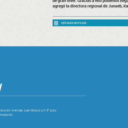
de gran nivel. Gracias a ello podemos lle
agregó la directora regional de Junaeb, Ka
VER MÁS NOTICIAS
l
rección: Avenida Juan Bosco s/n 3° piso,
oncepción.