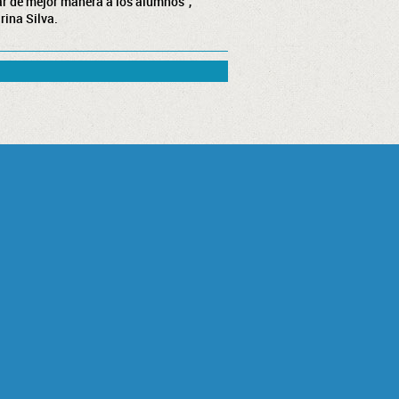
gar de mejor manera a los alumnos”,
rina Silva.