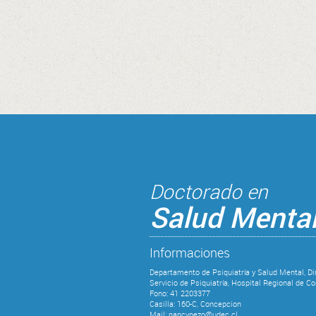
Doctorado en
Salud Menta
Informaciones
Departamento de Psiquiatría y Salud Mental, Di
Servicio de Psiquiatría, Hospital Regional de C
Fono: 41 2203377
Casilla: 160-C, Concepcion
Mail: nancypezo@udec.cl